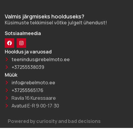
Valmis järgmiseks hoolduseks?
Küsimuste tekkimisel võtke julgelt ühendust!
Sotsiaalmeedia
Hooldus ja varuosad
teenindus@rebelmoto.ee
+37255538039
Müük
info@rebelmoto.ee
+37255565176
Ravila 16 Kuressaare
Avatud E-R 9:00-17:30
Powered by curiosity and bad decisions