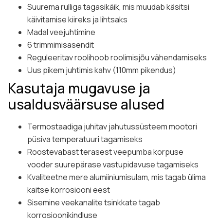
Suurema rulliga tagasikäik, mis muudab käsitsi
käivitamise kiireks ja lihtsaks
Madal veejuhtimine
6 trimmimisasendit
Reguleeritav roolihoob roolimisjõu vähendamiseks
Uus pikem juhtimis kahv (110mm pikendus)
Kasutaja mugavuse ja
usaldusväärsuse alused
Termostaadiga juhitav jahutussüsteem mootori
püsiva temperatuuri tagamiseks
Roostevabast terasest veepumba korpuse
vooder suurepärase vastupidavuse tagamiseks
Kvaliteetne mere alumiiniumisulam, mis tagab ülima
kaitse korrosiooni eest
Sisemine veekanalite tsinkkate tagab
korrosioonikindluse