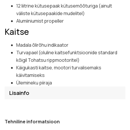
12 liitrine kütusepaak kütusemõõturiga (ainult
väliste kütusepaakide mudelitel)
Alumiiniumist propeller
Kaitse
Madala õlirõhu indikaator
Turvapael (oluline kaitsefunktsioonide standard
kõigil Tohatsu rippmootoritel)
Käigukasti kaitse, mootori turvalisemaks
käivitamiseks
Ülemineku piiraja
Lisainfo
Tehniline informatsioon