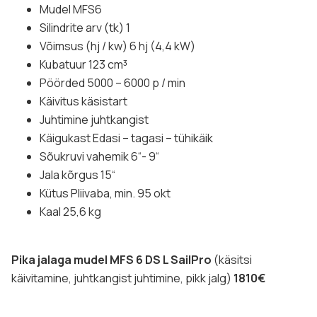
Mudel MFS6
Silindrite arv (tk) 1
Võimsus (hj / kw) 6 hj (4,4 kW)
Kubatuur 123 cm³
Pöörded 5000 – 6000 p / min
Käivitus käsistart
Juhtimine juhtkangist
Käigukast Edasi – tagasi – tühikäik
Sõukruvi vahemik 6“- 9“
Jala kõrgus 15“
Kütus Pliivaba, min. 95 okt
Kaal 25,6 kg
Pika jalaga mudel MFS 6 DS L SailPro
(käsitsi
käivitamine, juhtkangist juhtimine, pikk jalg)
1810€