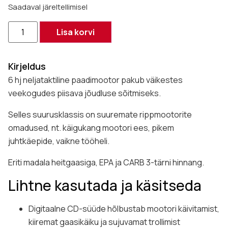
Saadaval järeltellimisel
Lisa korvi
Kirjeldus
6 hj neljataktiline paadimootor pakub väikestes
veekogudes piisava jõudluse sõitmiseks.
Selles suurusklassis on suuremate rippmootorite
omadused, nt. käigukang mootori ees, pikem
juhtkäepide, vaikne tööheli.
Eriti madala heitgaasiga, EPA ja CARB 3-tärni hinnang.
Lihtne kasutada ja käsitseda
Digitaalne CD-süüde hõlbustab mootori käivitamist,
kiiremat gaasikäiku ja sujuvamat trollimist