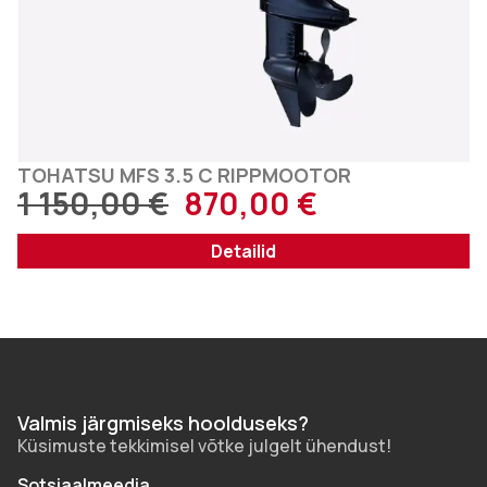
TOHATSU MFS 3.5 C RIPPMOOTOR
1 150,00
€
870,00
€
Detailid
Valmis järgmiseks hoolduseks?
Küsimuste tekkimisel võtke julgelt ühendust!
Sotsiaalmeedia