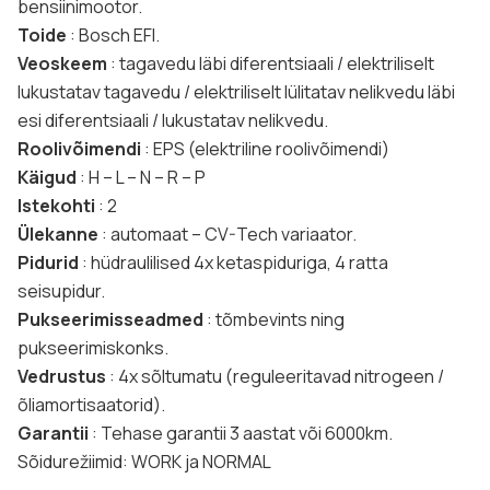
bensiinimootor.
Toide
: Bosch EFI.
Veoskeem
: tagavedu läbi diferentsiaali / elektriliselt
lukustatav tagavedu / elektriliselt lülitatav nelikvedu läbi
esi diferentsiaali / lukustatav nelikvedu.
Roolivõimendi
: EPS (elektriline roolivõimendi)
Käigud
: H – L – N – R – P
Istekohti
: 2
Ülekanne
: automaat – CV-Tech variaator.
Pidurid
: hüdraulilised 4x ketaspiduriga, 4 ratta
seisupidur.
Pukseerimisseadmed
: tõmbevints ning
pukseerimiskonks.
Vedrustus
: 4x sõltumatu (reguleeritavad nitrogeen /
õliamortisaatorid).
Garantii
: Tehase garantii 3 aastat või 6000km.
Sõidurežiimid: WORK ja NORMAL