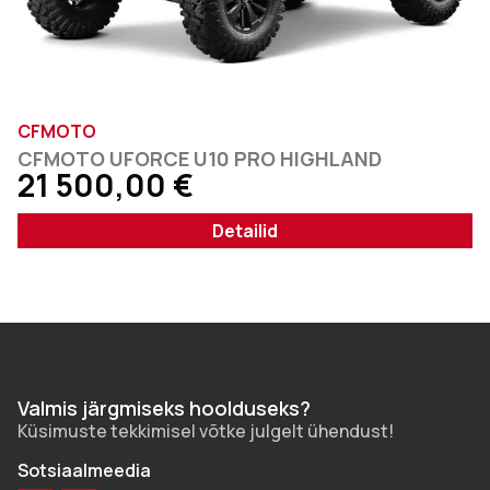
CFMOTO
CFMOTO UFORCE U10 PRO HIGHLAND
21 500,00
€
Detailid
Valmis järgmiseks hoolduseks?
Küsimuste tekkimisel võtke julgelt ühendust!
Sotsiaalmeedia