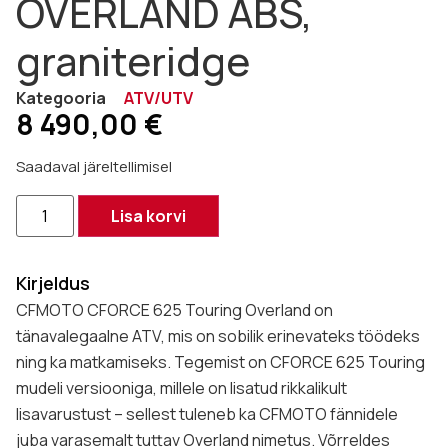
OVERLAND ABS,
graniteridge
Kategooria
ATV/UTV
8 490,00
€
Saadaval järeltellimisel
Lisa korvi
Kirjeldus
CFMOTO CFORCE 625 Touring Overland on
tänavalegaalne ATV, mis on sobilik erinevateks töödeks
ning ka matkamiseks. Tegemist on CFORCE 625 Touring
mudeli versiooniga, millele on lisatud rikkalikult
lisavarustust – sellest tuleneb ka CFMOTO fännidele
juba varasemalt tuttav Overland nimetus. Võrreldes