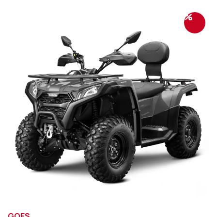
%
GOES