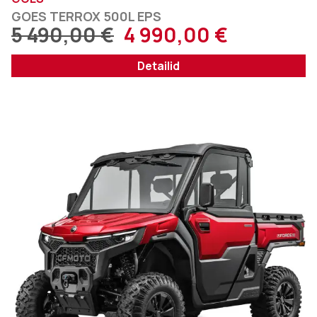
GOES TERROX 500L EPS
5 490,00
€
4 990,00
€
Detailid