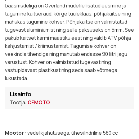
baasmudeliga on Overland mudelile lisatud eesmine ja
tagumine kaitseraud, kõrge tuuleklaas, põhjakaitse ning
mahukas tagumine kohver. Põhjakaitse on valmistatud
tugevast alumiiniumist ning selle paksuseks on 5mm. See
pakub kaitset karmi maastiku eest ning väldib ATV põhja
kahjustamist / kriimustamist. Tagumise kohver on
veekindla tihendiga ning mahutab endasse 90 liitri jagu
varustust. Kohver on valmistatud tugevast ning
vastupidavast plastikust ning seda saab võtmega
lukustada.
Lisainfo
Tootja:
CFMOTO
Mootor
: vedelikjahutusega, ühesilindriline 580 cc