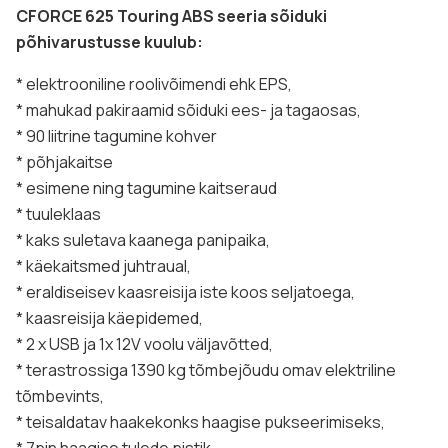
CFORCE 625 Touring ABS seeria sõiduki
põhivarustusse kuulub:
* elektrooniline roolivõimendi ehk EPS,
* mahukad pakiraamid sõiduki ees- ja tagaosas,
* 90 liitrine tagumine kohver
* põhjakaitse
* esimene ning tagumine kaitseraud
* tuuleklaas
* kaks suletava kaanega panipaika,
* käekaitsmed juhtraual,
* eraldiseisev kaasreisija iste koos seljatoega,
* kaasreisija käepidemed,
* 2 x USB ja 1x 12V voolu väljavõtted,
* terastrossiga 1390 kg tõmbejõudu omav elektriline
tõmbevints,
* teisaldatav haakekonks haagise pukseerimiseks,