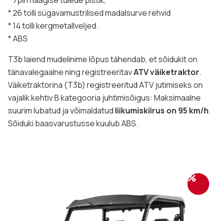
* 7pin haagise tulede pistik,
* 26 tolli sügavamustrilised madalsurve rehvid
* 14 tolli kergmetallveljed.
* ABS
T3b laiend mudelinime lõpus tähendab, et sõidukit on
tänavalegaalne ning registreeritav
ATV väiketraktor
.
Väiketraktorina (T3b) registreeritud ATV jutimiseks on
vajalik kehtiv B kategooria juhtimisõigus: Maksimaalne
suurim lubatud ja võimaldatud
liikumiskiirus on 95 km/h
.
Sõiduki baasvarustusse kuulub ABS.
%