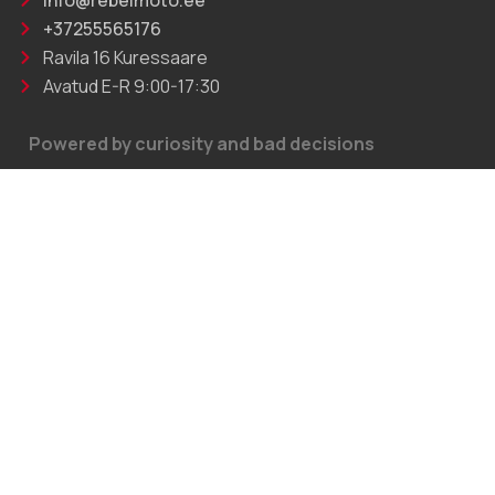
info@rebelmoto.ee
+37255565176
Ravila 16 Kuressaare
Avatud E-R 9:00-17:30
Powered by curiosity and bad decisions