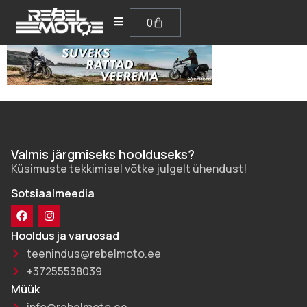
0
Valmis järgmiseks hoolduseks?
Küsimuste tekkimisel võtke julgelt ühendust!
Sotsiaalmeedia
Hooldus ja varuosad
teenindus@rebelmoto.ee
+37255538039
Müük